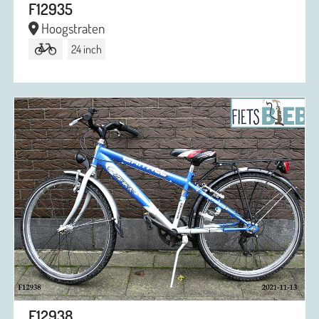
F12935
Hoogstraten
24 inch
F12938