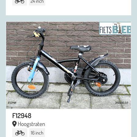
24 inch
F12948
Hoogstraten
16 inch