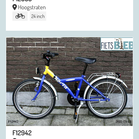
Hoogstraten
24 inch
F12942