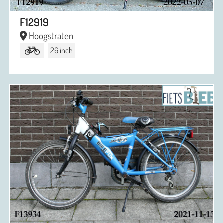
F12919
Hoogstraten
26 inch