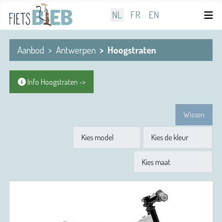
Selecteer de taal
NL
FR
EN
Aanbod
Antwerpen
Hoogstraten
Info Hoogstraten ->
Wissen
Model
Kleur
Maat