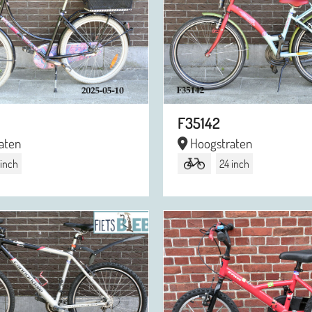
F35142
aten
Hoogstraten
 inch
24 inch