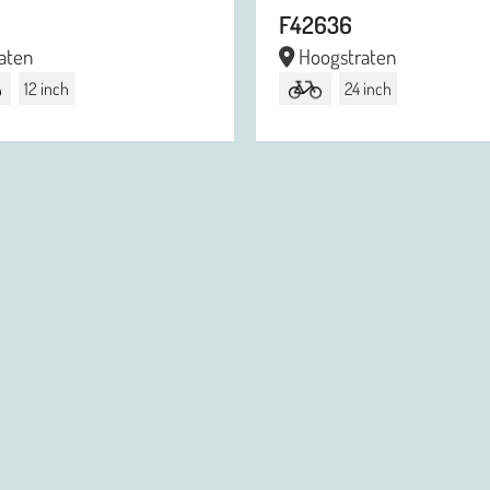
F42636
aten
Hoogstraten
12 inch
24 inch