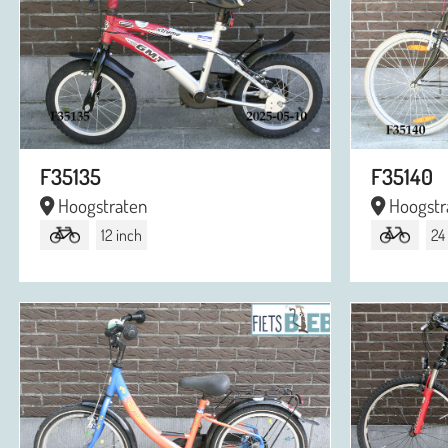
F35135
F35140
Hoogstraten
Hoogstr
12 inch
24