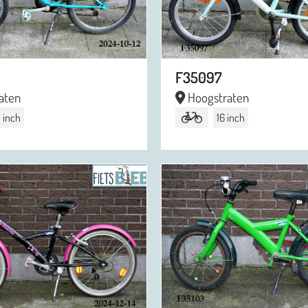
F35097
aten
Hoogstraten
 inch
16 inch