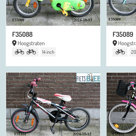
F35088
F35089
Hoogstraten
Hoogstr
14 inch
20