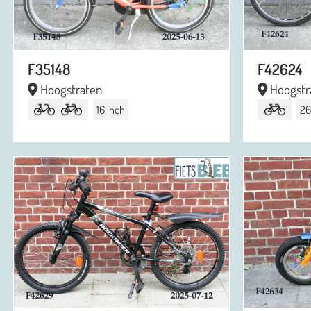
F35148
F42624
Hoogstraten
Hoogstr
16 inch
26