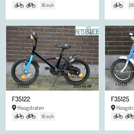
16 inch
26
F35122
F35125
Hoogstraten
Hoogstr
16 inch