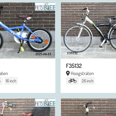
F35132
aten
Hoogstraten
16 inch
26 inch