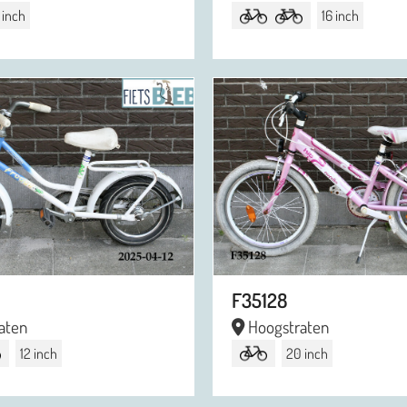
 inch
16 inch
F35128
aten
Hoogstraten
12 inch
20 inch