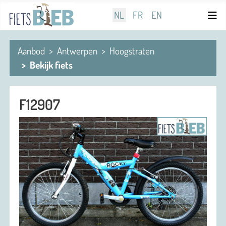
Selecteer de taal
NL
FR
EN
Aanbod
Antwerpen
Hoogstraten
Bekijk fiets
F12907