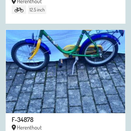
Herenthout
12.5 inch
F-34878
Herenthout