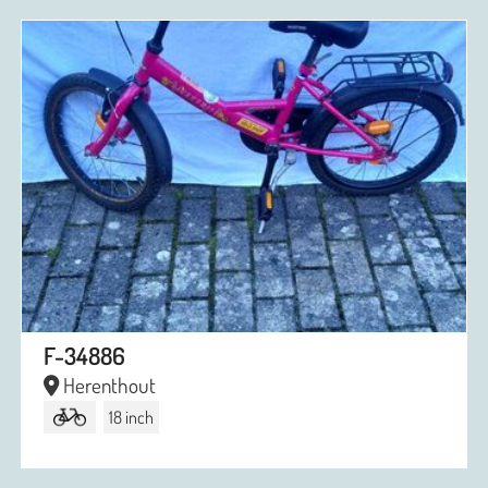
F-34886
Herenthout
18 inch