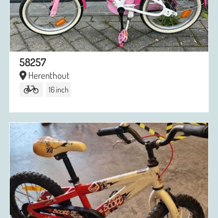
58257
Herenthout
16 inch