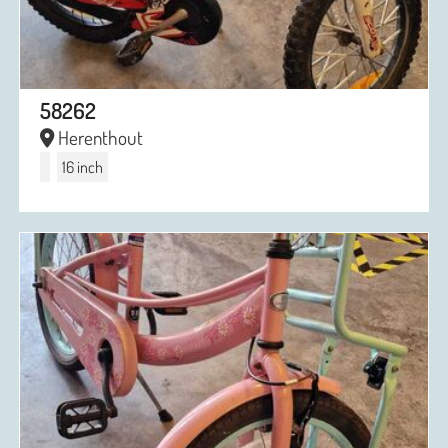
58262
Herenthout
16 inch