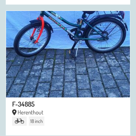
F-34885
Herenthout
18 inch