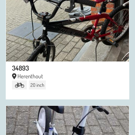
34893
Herenthout
20 inch