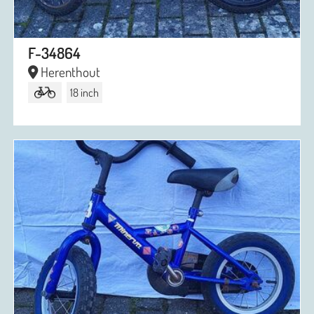
F-34864
Herenthout
18 inch