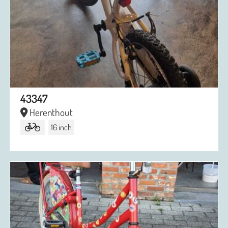
43347
Herenthout
16 inch