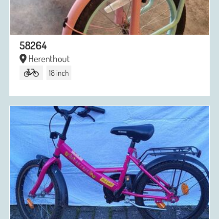
58264
Herenthout
18 inch