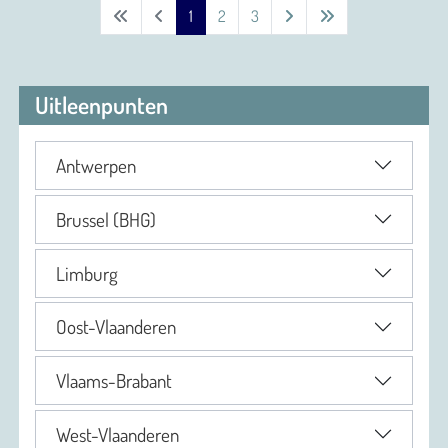
1
2
3
Uitleenpunten
Antwerpen
Brussel (BHG)
Limburg
Oost-Vlaanderen
Vlaams-Brabant
West-Vlaanderen