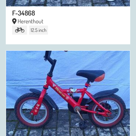
F-34868
Herenthout
12.5 inch