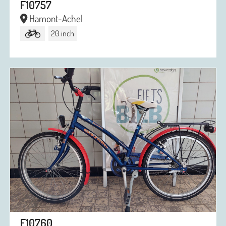
F10757
Hamont-Achel
20 inch
F10760