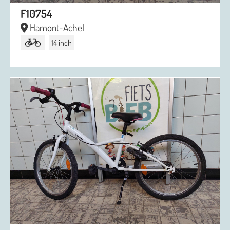
F10754
Hamont-Achel
14 inch