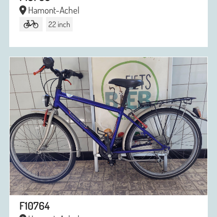
Hamont-Achel
22 inch
F10764