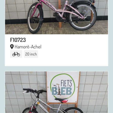
F10723
Hamont-Achel
20 inch