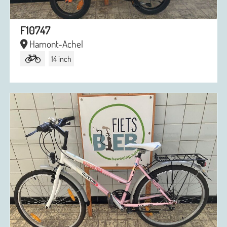
F10747
Hamont-Achel
14 inch