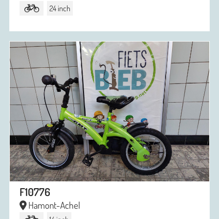
24 inch
F10776
Hamont-Achel