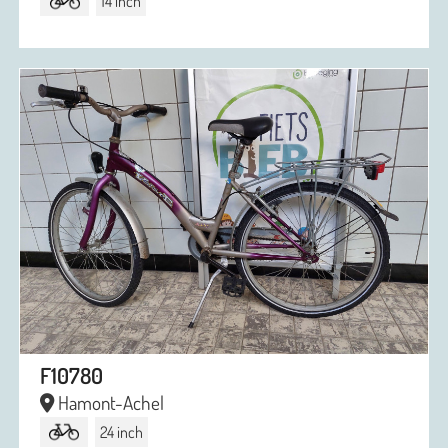
14 inch
F10780
Hamont-Achel
24 inch