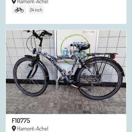
Hamont-Achel
24 inch
F10775
Hamont-Achel