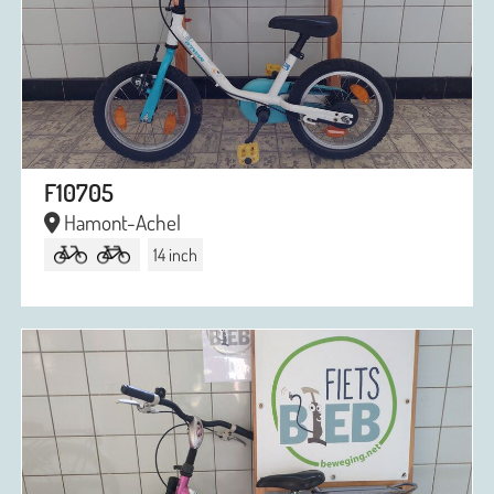
F10705
Hamont-Achel
14 inch