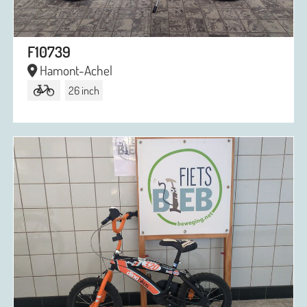
F10739
Hamont-Achel
26 inch