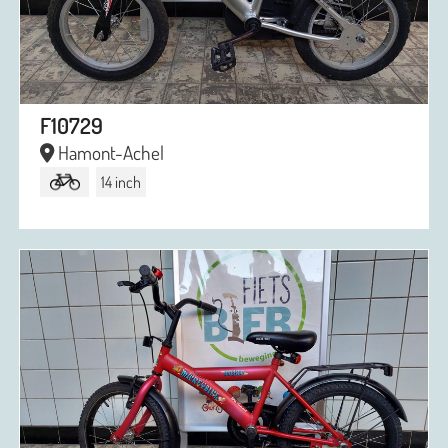
F10729
Hamont-Achel
14 inch