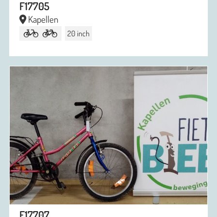
F17705
Kapellen
20 inch
F17707