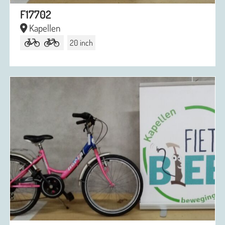
F17702
Kapellen
20 inch