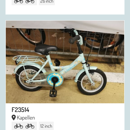
26 inch
F23514
Kapellen
12 inch