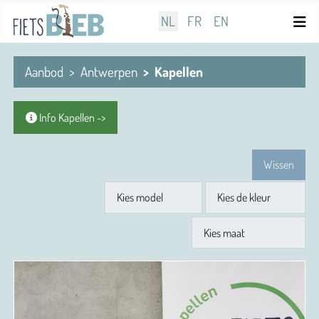
Selecteer de taal
NL
FR
EN
Aanbod
Antwerpen
Kapellen
Info Kapellen ->
Wissen
Model
Kleur
Maat