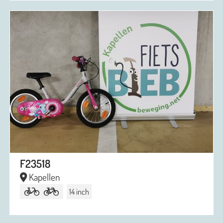
F23518
Kapellen
14 inch