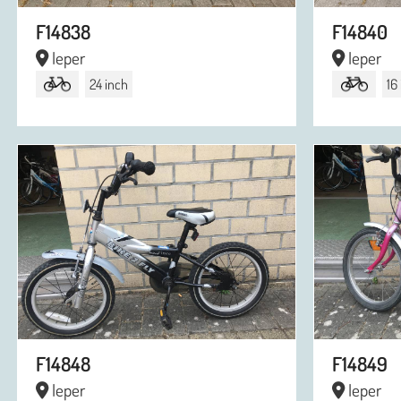
F14838
F14840
Ieper
Ieper
24 inch
16
F14848
F14849
Ieper
Ieper