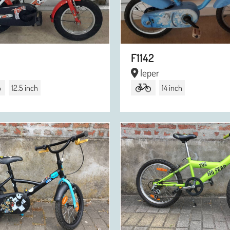
F1142
Ieper
12.5 inch
14 inch