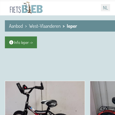
Selecteer
NL
Aanbod
West-Vlaanderen
Ieper
Info Ieper ->