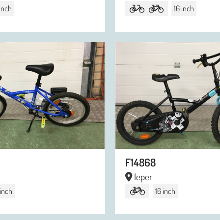
 inch
16 inch
F14868
Ieper
 inch
16 inch