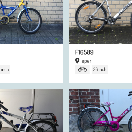
F16589
Ieper
 inch
26 inch