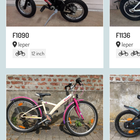
F1090
F1136
Ieper
Ieper
12 inch