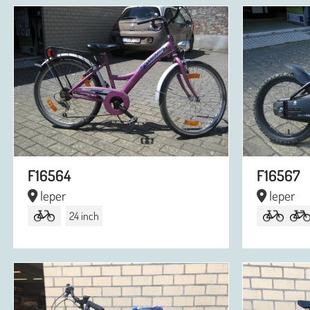
F16564
F16567
Ieper
Ieper
24 inch