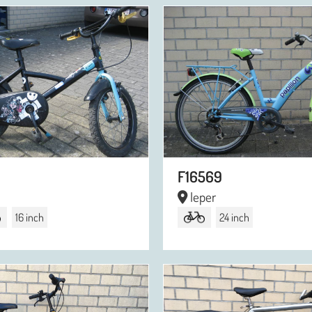
F16569
Ieper
16 inch
24 inch