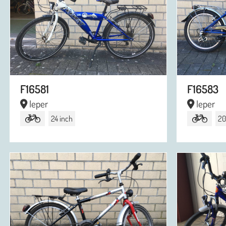
F16581
F16583
Ieper
Ieper
24 inch
20