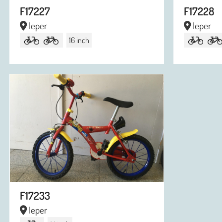
F17227
F17228
Ieper
Ieper
16 inch
F17233
Ieper