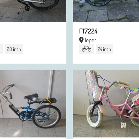
F17224
Ieper
20 inch
24 inch