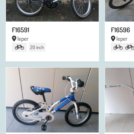
F16591
F16596
Ieper
Ieper
20 inch