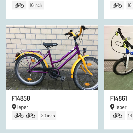
16 inch
18
F14858
F14861
Ieper
Ieper
20 inch
16