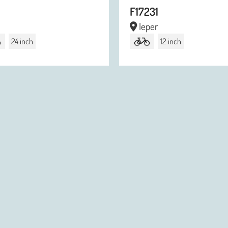
F17231
Ieper
24 inch
12 inch