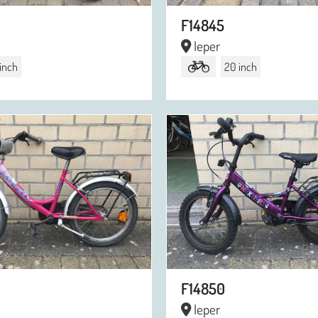
F14845
Ieper
 inch
20 inch
F14850
Ieper