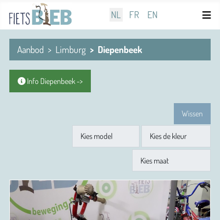
Selecteer de taal
NL
FR
EN
Aanbod
Limburg
Diepenbeek
Info Diepenbeek ->
Wissen
Model
Kleur
Maat