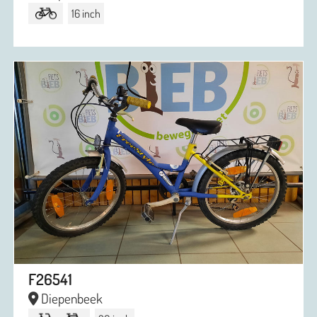
16 inch
F26541
Diepenbeek