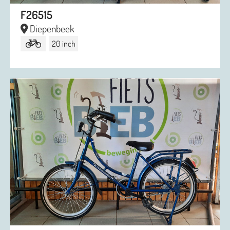
F26515
Diepenbeek
20 inch