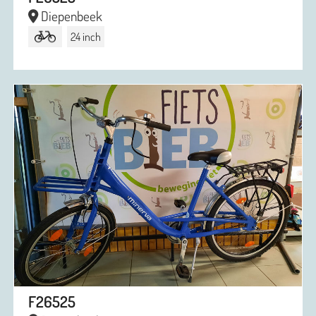
Diepenbeek
24 inch
F26525