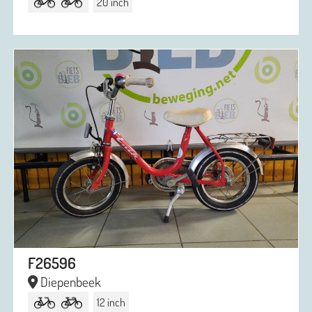
20 inch
F26596
Diepenbeek
12 inch