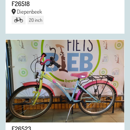
F26518
Diepenbeek
20 inch
F26523