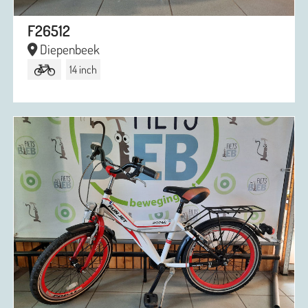
F26512
Diepenbeek
14 inch