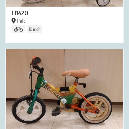
F11420
Pelt
12 inch