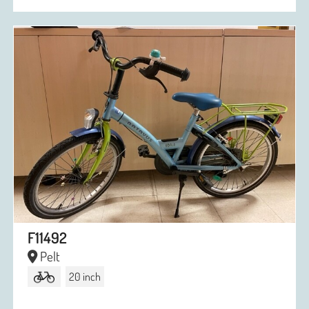
F11492
Pelt
20 inch