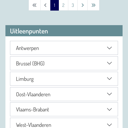
1
2
3
Uitleenpunten
Antwerpen
Brussel (BHG)
Limburg
Oost-Vlaanderen
Vlaams-Brabant
West-Vlaanderen