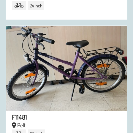
24 inch
F11481
Pelt