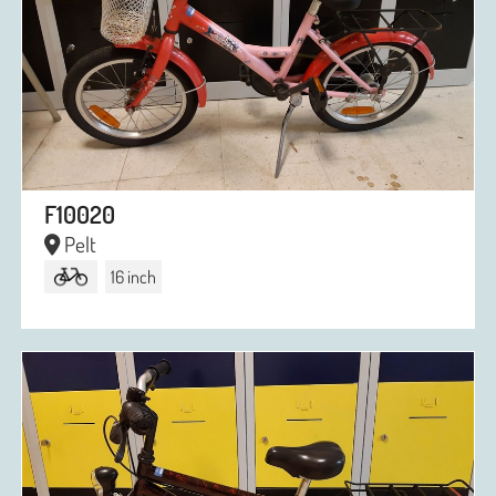
F10020
Pelt
16 inch