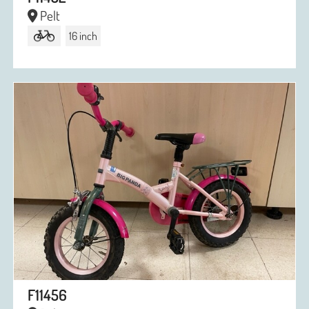
Pelt
16 inch
F11456