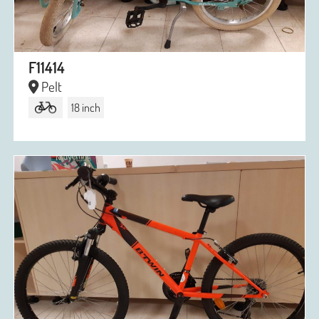
F11414
Pelt
18 inch