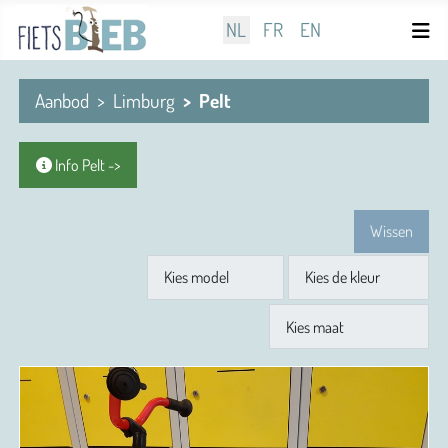
Selecteer de taal
NL
FR
EN
Aanbod
Limburg
Pelt
Info Pelt ->
Wissen
Model
Kleur
Maat