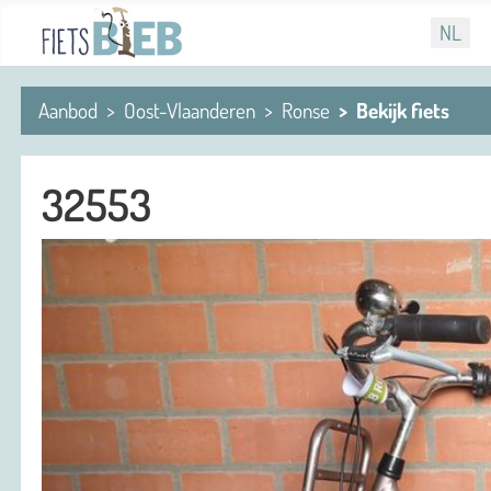
Selecteer
NL
Aanbod
Oost-Vlaanderen
Ronse
Bekijk fiets
32553