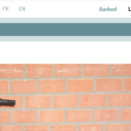
 de taal
FR
EN
Aanbod