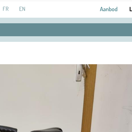
 de taal
FR
EN
Aanbod