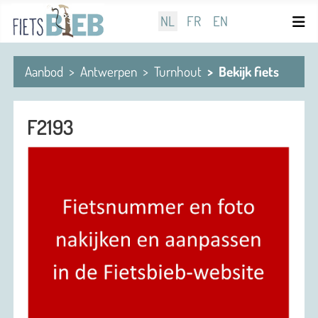
Selecteer de taal
NL
FR
EN
Aanbod
Antwerpen
Turnhout
Bekijk fiets
F2193