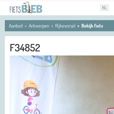
Selecteer
NL
Aanbod
Antwerpen
Rijkevorsel
Bekijk fiets
F34852