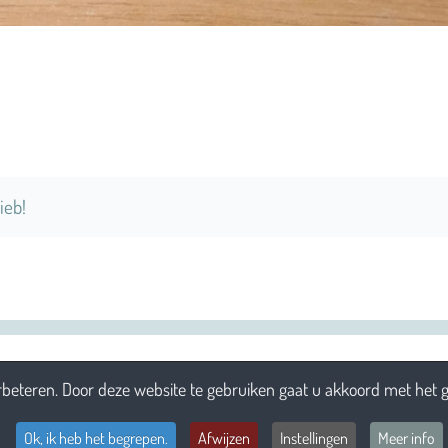
ieb!
beteren. Door deze website te gebruiken gaat u akkoord met het g
Ok, ik heb het begrepen.
Afwijzen
Instellingen
Meer info
Aansprakeli