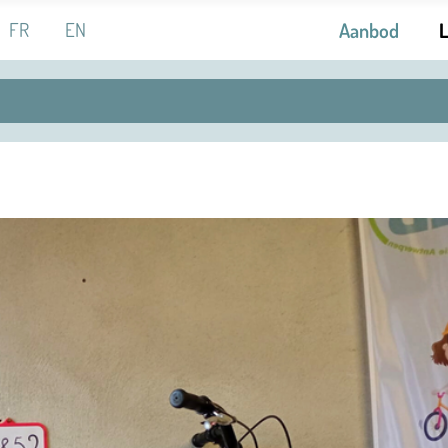
 de taal
FR
EN
Aanbod