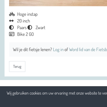
Hoge instap
20 inch
Paars
Zwart
Bike 2 GO
Wil je dit fietsje lenen?
Log in
of
Word lid van de Fietsb
Terug
Wij gebruiken cookies om uw ervaring met onze website te ver
2026 Sociaal Engagement cv