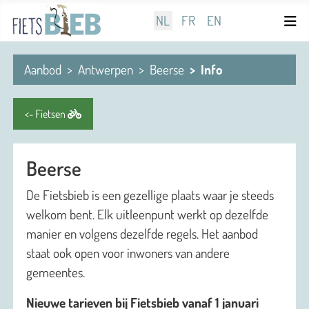
Selecteer de taal
NL
FR
EN
Aanbod
Antwerpen
Beerse
Info
<- Fietsen
Beerse
De Fietsbieb is een gezellige plaats waar je steeds
welkom bent. Elk uitleenpunt werkt op dezelfde
manier en volgens dezelfde regels. Het aanbod
staat ook open voor inwoners van andere
gemeentes.
Nieuwe tarieven bij Fietsbieb vanaf 1 januari