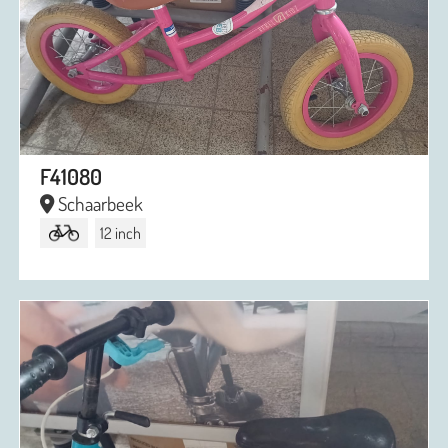
F41080
Schaarbeek
12 inch