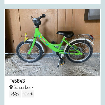
F45643
Schaarbeek
16 inch