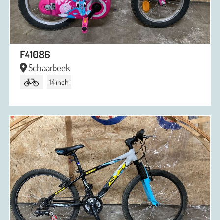
F41086
Schaarbeek
14 inch