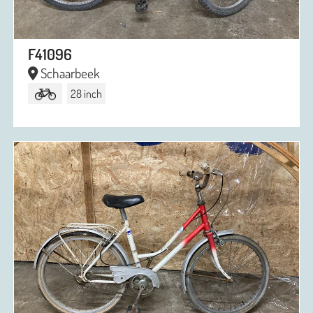
F41096
Schaarbeek
28 inch