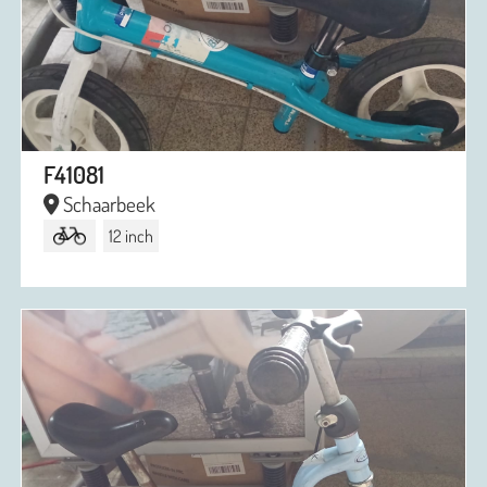
F41081
Schaarbeek
12 inch