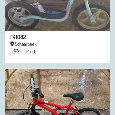
F41082
Schaarbeek
12 inch