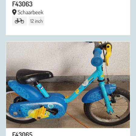
F43063
Schaarbeek
12 inch
F43065