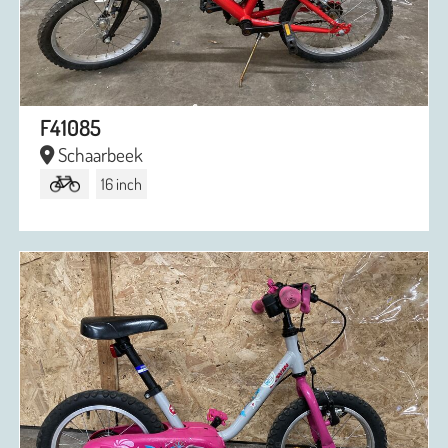
F41085
Schaarbeek
16 inch