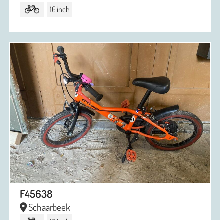
16 inch
F45638
Schaarbeek