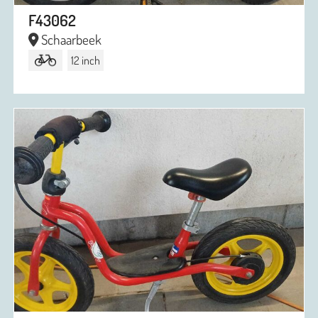
F43062
Schaarbeek
12 inch