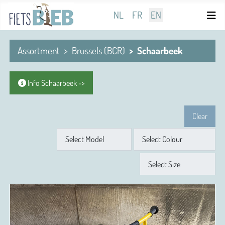
Select your language
NL
FR
EN
Assortment
Brussels (BCR)
Schaarbeek
Info Schaarbeek ->
Clear
Model
Colour
Size