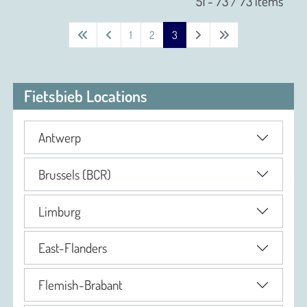
51 - 73 / 73 items
1
2
3
Fietsbieb Locations
Antwerp
Brussels (BCR)
Limburg
East-Flanders
Flemish-Brabant