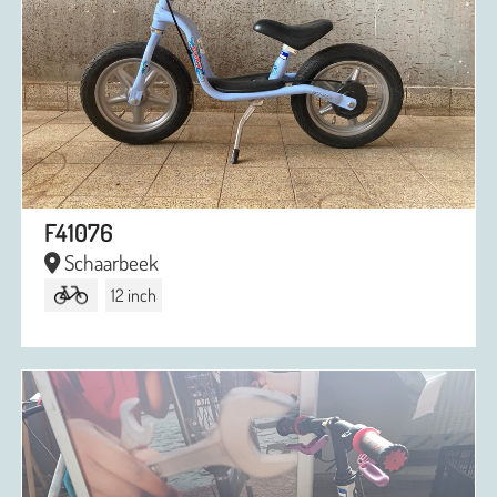
F41076
Schaarbeek
12 inch