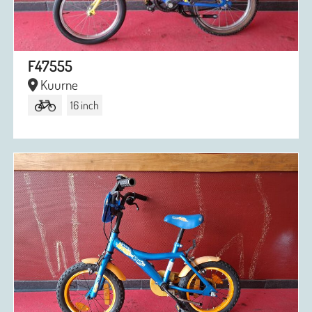
F47555
Kuurne
16 inch