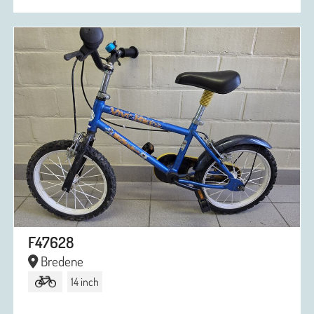
F47628
Bredene
14 inch