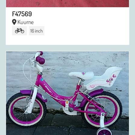
F47569
Kuurne
16 inch