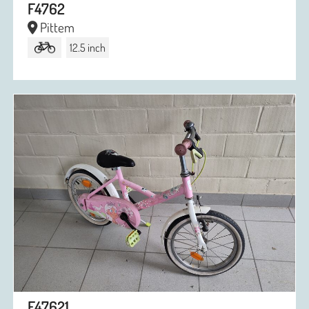
F4762
Pittem
12.5 inch
F47621