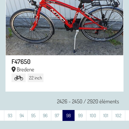
F47650
Bredene
22 inch
2426 - 2450 / 2920 éléments
93
94
95
96
97
98
99
100
101
102