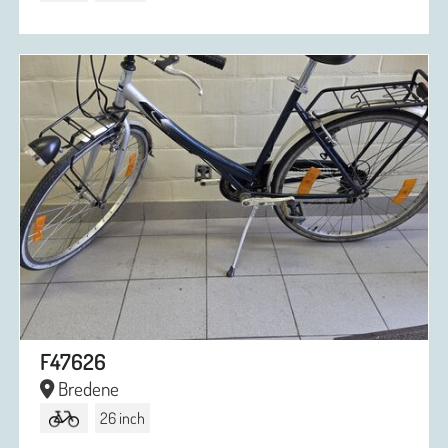
F47626
Bredene
26 inch