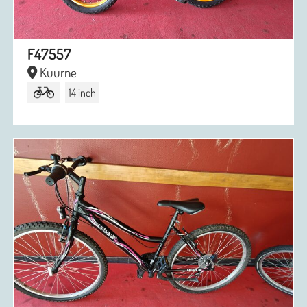
F47557
Kuurne
14 inch