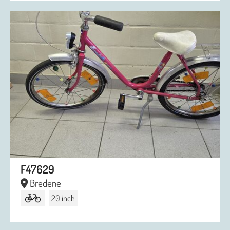
F47629
Bredene
20 inch