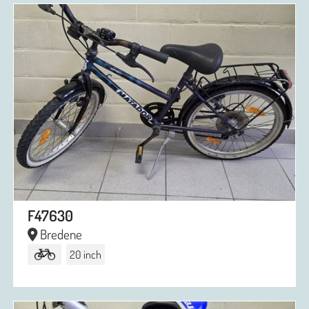
F47630
Bredene
20 inch