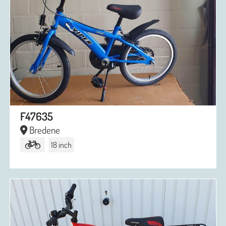
F47635
Bredene
18 inch