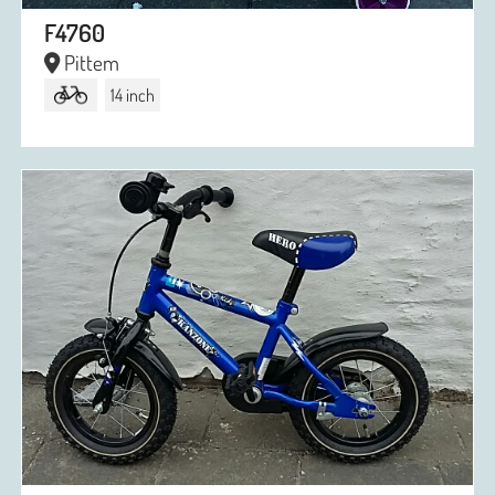
F4760
Pittem
14 inch