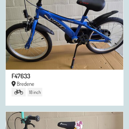
F47633
Bredene
18 inch