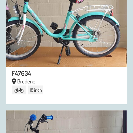
F47634
Bredene
18 inch