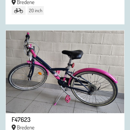
Bredene
20 inch
F47623
Bredene