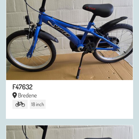
F47632
Bredene
18 inch