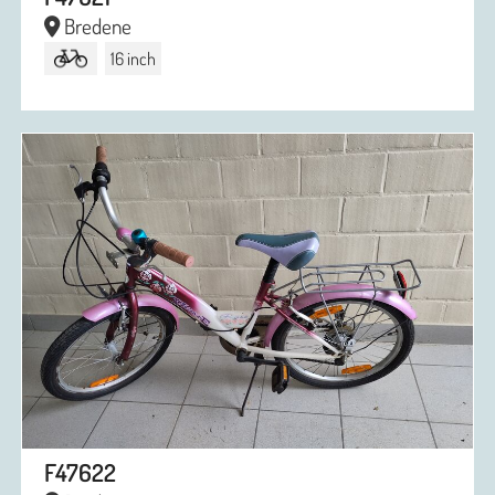
Bredene
16 inch
F47622