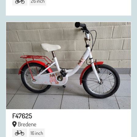
26 inch
F47625
Bredene
16 inch