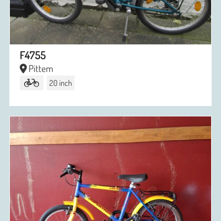
F4755
Pittem
20 inch