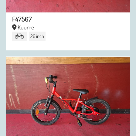
F47567
Kuurne
26 inch