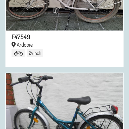
F47549
Ardooie
24 inch