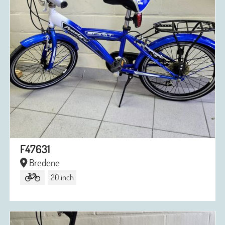
F47631
Bredene
20 inch