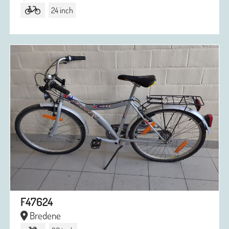
24 inch
F47624
Bredene