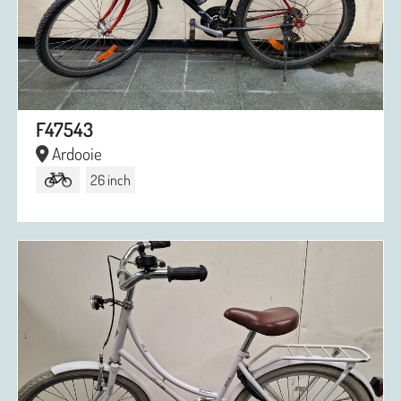
F47543
Ardooie
26 inch