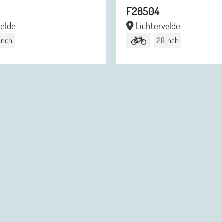
F28504
velde
Lichtervelde
 inch
28 inch