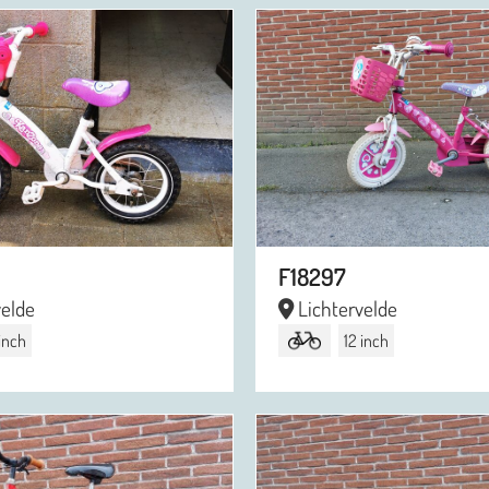
F18297
velde
Lichtervelde
 inch
12 inch