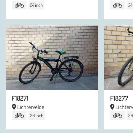
24 inch
24
F18271
F18277
Lichtervelde
Lichter
26 inch
26