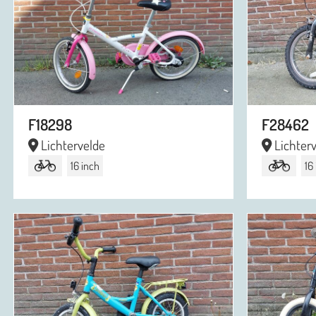
F18298
F28462
Lichtervelde
Lichter
16 inch
16