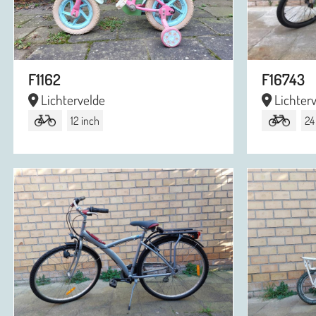
F1162
F16743
Lichtervelde
Lichter
12 inch
24