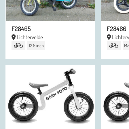
F28465
F28466
Lichtervelde
Lichter
12.5 inch
Ma