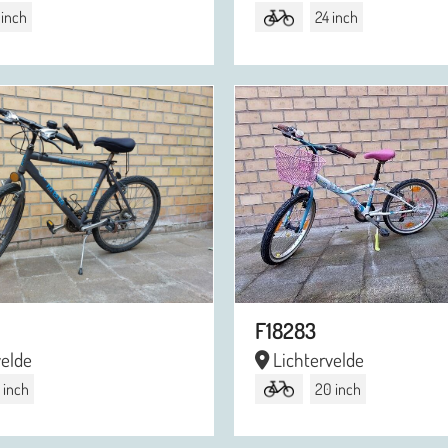
 inch
24 inch
F18283
velde
Lichtervelde
 inch
20 inch