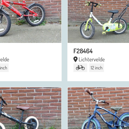
F28464
velde
Lichtervelde
 inch
12 inch