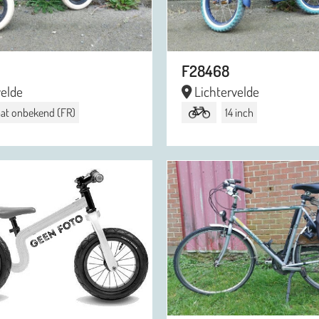
F28468
velde
Lichtervelde
at onbekend (FR)
14 inch