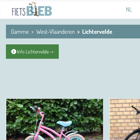
Sélectio
NL
Gamme
West-Vlaanderen
Lichtervelde
Info Lichtervelde ->