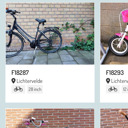
F18287
F18293
Lichtervelde
Lichter
28 inch
12