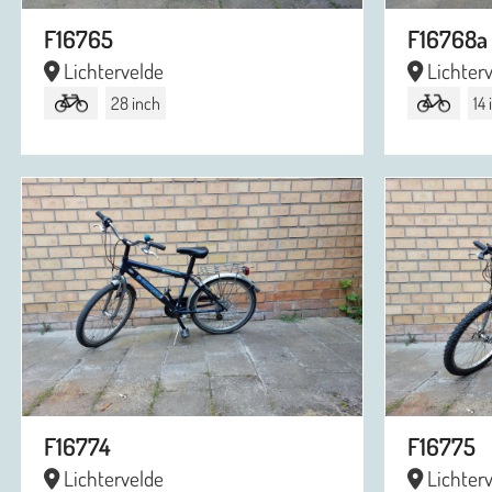
F16765
F16768a
Lichtervelde
Lichter
28 inch
14
F16774
F16775
Lichtervelde
Lichter