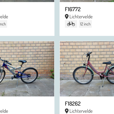
F16772
velde
Lichtervelde
 inch
12 inch
F18262
velde
Lichtervelde