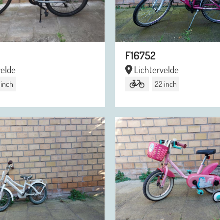
F16752
velde
Lichtervelde
 inch
22 inch