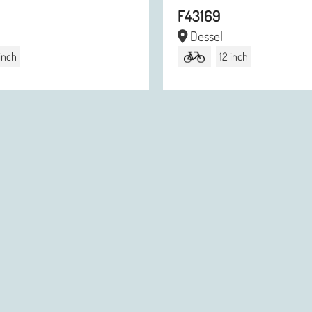
F43169
Dessel
 inch
12 inch