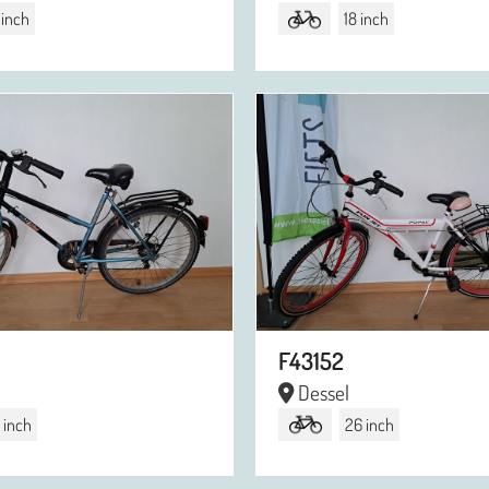
 inch
18 inch
F43152
Dessel
 inch
26 inch