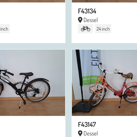
F43134
Dessel
 inch
24 inch
F43147
Dessel