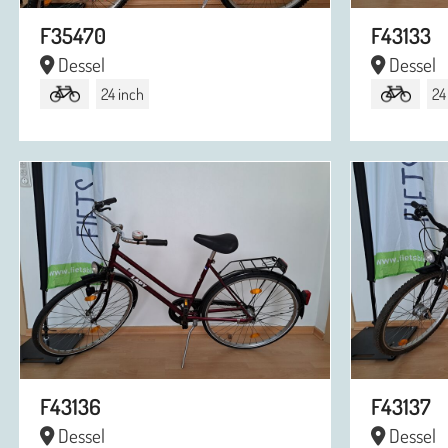
F35470
F43133
Dessel
Dessel
24 inch
24
F43136
F43137
Dessel
Dessel