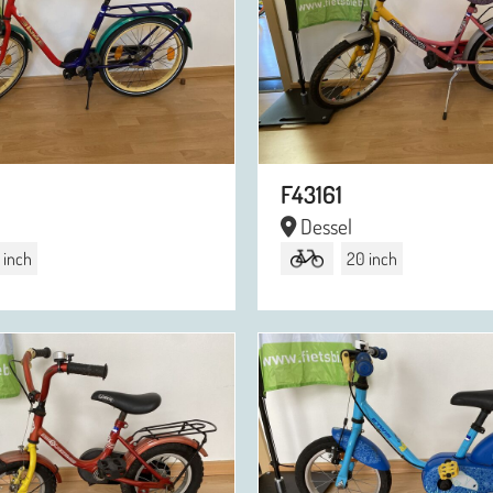
F43161
Dessel
 inch
20 inch