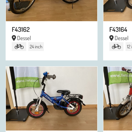
F43162
F43164
Dessel
Dessel
24 inch
12