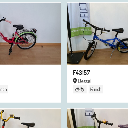
F43157
Dessel
 inch
14 inch