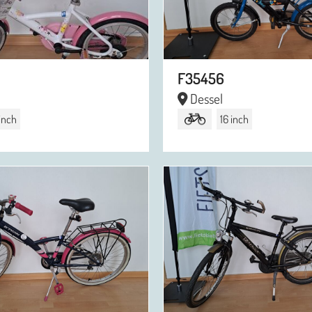
F35456
Dessel
 inch
16 inch