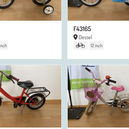
F43165
Dessel
 inch
12 inch