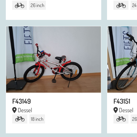
26 inch
24
F43149
F43151
Dessel
Dessel
18 inch
26