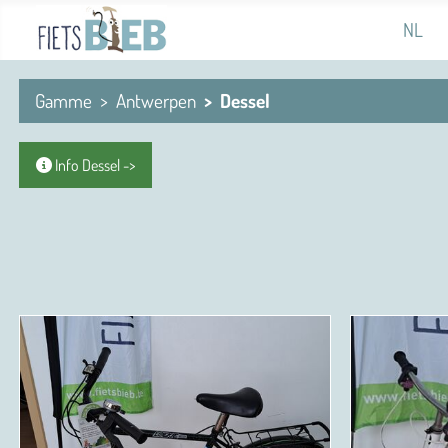
Sélectio
NL
Gamme
Antwerpen
Dessel
Info Dessel ->