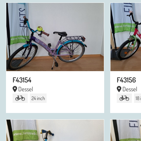
F43154
F43156
Dessel
Dessel
24 inch
18