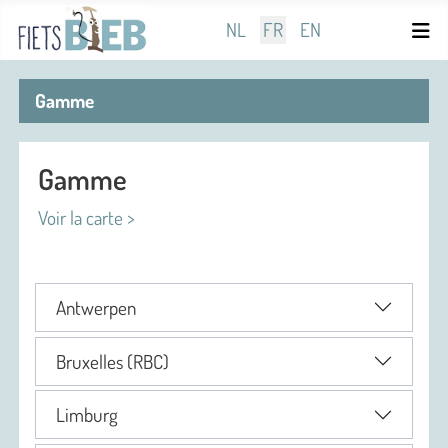
Sélectionnez votre langue
NL
FR
EN
Gamme
Gamme
Voir la carte >
Antwerpen
Bruxelles (RBC)
Limburg