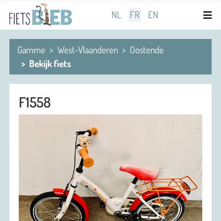
Sélectionnez votre langue
NL
FR
EN
Gamme
West-Vlaanderen
Oostende
Bekijk fiets
F1558