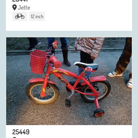
Jette
12 inch
25449