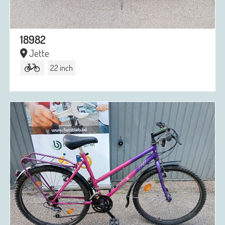
18982
Jette
22 inch