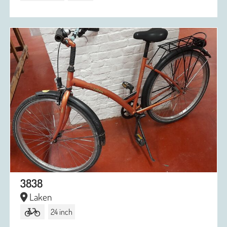
3838
Laken
24 inch