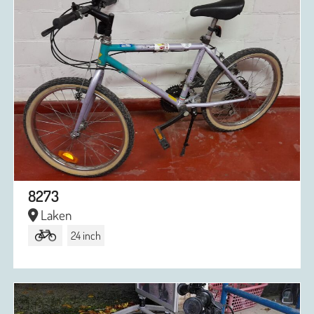
8273
Laken
24 inch