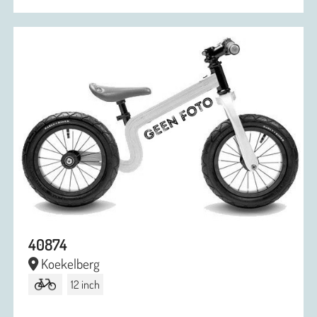
40874
Koekelberg
12 inch