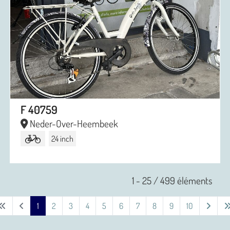
F 40759
Neder-Over-Heembeek
24 inch
1 - 25 / 499 éléments
1
2
3
4
5
6
7
8
9
10