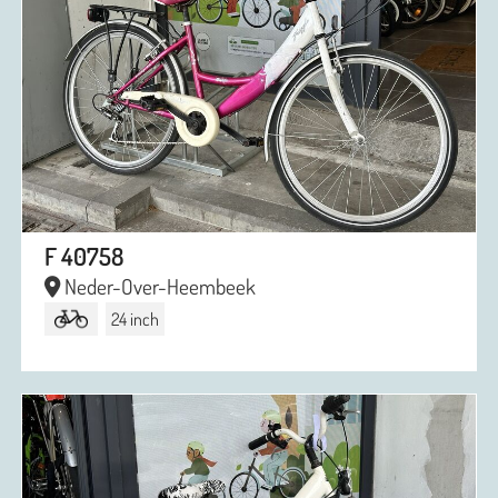
F 40758
Neder-Over-Heembeek
24 inch