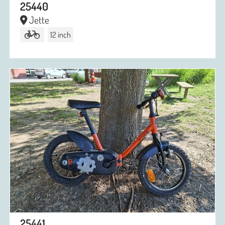
25440
Jette
12 inch
25441