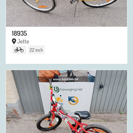
18935
Jette
22 inch