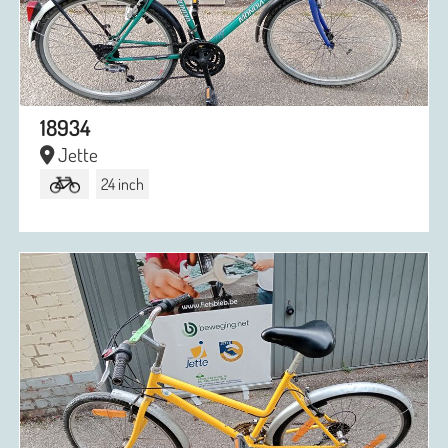
18934
Jette
24 inch