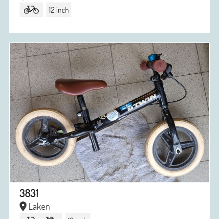
12 inch
3831
Laken