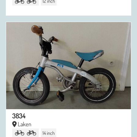
12 inch
3834
Laken
14 inch