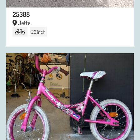
25388
Jette
26 inch