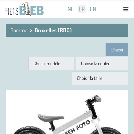
Sélectionnez votre langue
NL
FR
EN
Gamme
Bruxelles (RBC)
Effacer
Modèle
Couleur
Taille