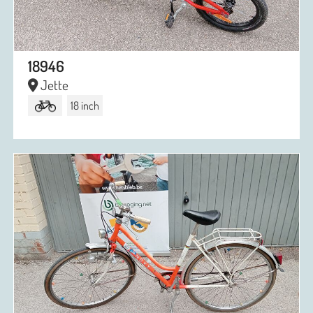
18946
Jette
18 inch