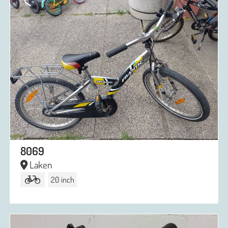
8069
Laken
20 inch