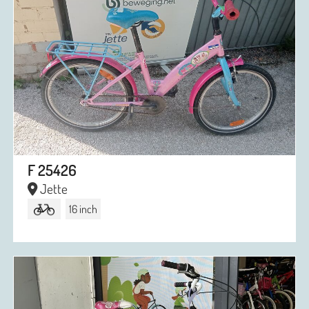
F 25426
Jette
16 inch